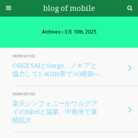
blog of mobile
Archives › 3月 10th, 2025
2025年3月10日
OREX SAIとSurge、ノキアと
協力して1.4GHz帯で5G構築へ
2025年3月10日
楽天シンフォニーがウルグア
イのIsbelと協業、中南米で展
開拡大