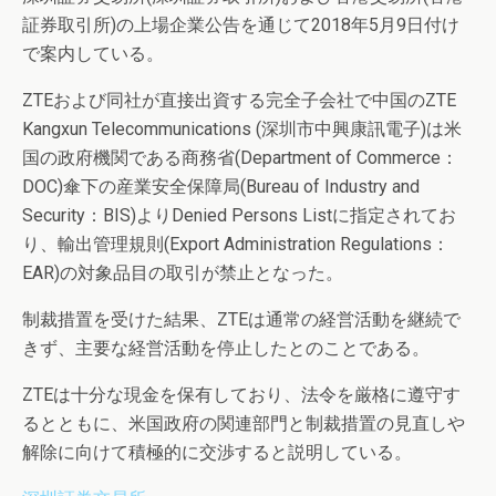
証券取引所)の上場企業公告を通じて2018年5月9日付け
で案内している。
ZTEおよび同社が直接出資する完全子会社で中国のZTE
Kangxun Telecommunications (深圳市中興康訊電子)は米
国の政府機関である商務省(Department of Commerce：
DOC)傘下の産業安全保障局(Bureau of Industry and
Security：BIS)よりDenied Persons Listに指定されてお
り、輸出管理規則(Export Administration Regulations：
EAR)の対象品目の取引が禁止となった。
制裁措置を受けた結果、ZTEは通常の経営活動を継続で
きず、主要な経営活動を停止したとのことである。
ZTEは十分な現金を保有しており、法令を厳格に遵守す
るとともに、米国政府の関連部門と制裁措置の見直しや
解除に向けて積極的に交渉すると説明している。