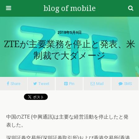
blog of mobile
2018年5月9日
ZTEが主要業務を停止と発表、米
制裁で大ダメージ
Share
Tweet
Pin
Mail
SMS
中国のZTE (中興通訊)は主要な経営活動を停止したと発
表した。
深圳証券交易所(深圳証券取引所)および香港交易所(香港