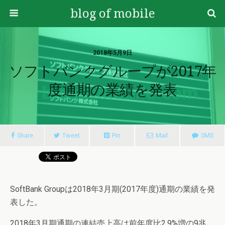
blog of mobile
2018年5月9日
ソフトバンクグループが2017年
度通期の業績を発表
Share
Tweet
Pin
Mail
SMS
SoftBank Groupは2018年3月期(2017年度)通期の業績を発
表した。
2018年3月期通期の連結売上高は前年度比2.9%増の9兆