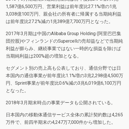
1,587億6,500万円、営業利益は前年度比27.1%増の1兆
3,038億100万円、親会社の所有者に帰属する当期純利益
は前年度比27.2%減の1兆389億7,700万円となった。
2017年3月期は中国のAlibaba Group Holding (阿里巴巴集
団控股)やフィンランドのSupercellの売却益などで当期純
利益が膨らみ、継続事業ではない一時的な損益を除けば
当期純利益は200%超の増加となる。
セグメント別の売上高も公表しており、通信分野では日
本国内の通信事業が前年度比1.1%増の3兆2,298億4,500万
円、Sprint事業が前年度比0.6%減の3兆6,019億6,100万円
となった。
2018年3月期末時点の事業データも公開されている。
日本国内の移動体通信サービス全体の累計契約数は4,265
万件で、前四半期末の4,247万7,000件から増加した。