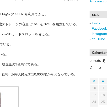
Amazon.co.
.11 b/g/n (2.4GHz)も利用できる。
SNS
-
Twitter
ストレージの容量は16GBと32GBを用意している。
-
Facebook
-
Instagram
croSDカードスロットを備える。
-
YouTube
っている。
Calendar
いる。
2026年8月
、玫瑰金の3色展開である。
月
火
格は599人民元(約10,000円)からとなっている。
3
4
10
11
17
18
24
25