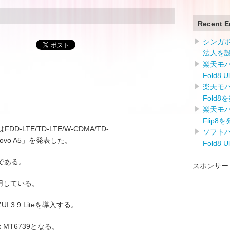
Recent E
シンガ
法人を
楽天モバイ
Fold8 
楽天モバイ
Fold8
楽天モバイ
Flip8
はFDD-LTE/TD-LTE/W-CDMA/TD-
ソフトバン
novo A5」を発表した。
Fold8 
である。
スポンサー
nを採用している。
3.9 Liteを導入する。
k MT6739となる。