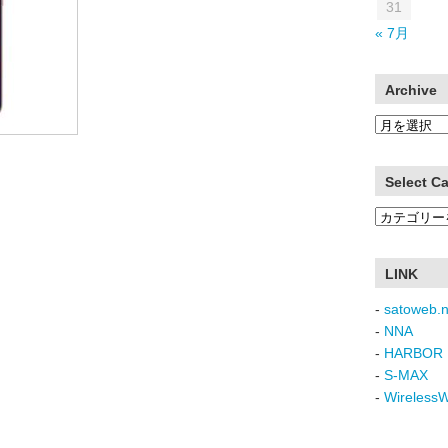
31
« 7月
Archive
Archive
Select C
Select
Category
LINK
-
satoweb.n
-
NNA
-
HARBOR 
-
S-MAX
-
Wireless