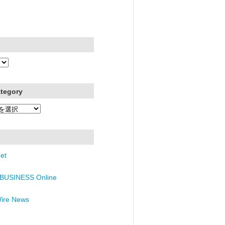
ategory
et
BUSINESS Online
Wire News