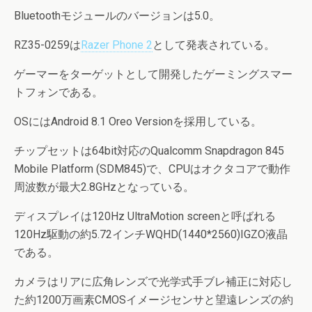
Bluetoothモジュールのバージョンは5.0。
RZ35-0259は
Razer Phone 2
として発表されている。
ゲーマーをターゲットとして開発したゲーミングスマー
トフォンである。
OSにはAndroid 8.1 Oreo Versionを採用している。
チップセットは64bit対応のQualcomm Snapdragon 845
Mobile Platform (SDM845)で、CPUはオクタコアで動作
周波数が最大2.8GHzとなっている。
ディスプレイは120Hz UltraMotion screenと呼ばれる
120Hz駆動の約5.72インチWQHD(1440*2560)IGZO液晶
である。
カメラはリアに広角レンズで光学式手ブレ補正に対応し
た約1200万画素CMOSイメージセンサと望遠レンズの約