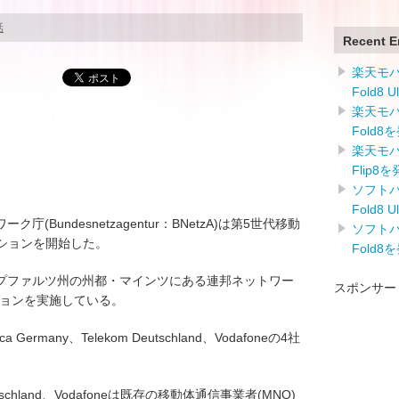
話
Recent E
楽天モバイ
Fold8 
楽天モバイ
Fold8
楽天モバイ
Flip8
ソフトバン
Fold8 
Bundesnetzagentur：BNetzA)は第5世代移動
ソフトバン
クションを開始した。
Fold8
ト＝プファルツ州の州都・マインツにある連邦ネットワー
スポンサー
ションを実施している。
ica Germany、Telekom Deutschland、Vodafoneの4社
 Deutschland、Vodafoneは既存の移動体通信事業者(MNO)