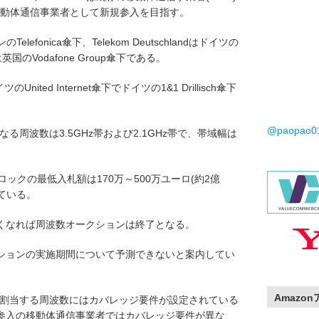
で第4の移動体通信事業者として新規参入を目指す。
のTelefonica傘下、Telekom Deutschlandはドイツの
neは英国のVodafone Group傘下である。
のUnited Internet傘下でドイツの1&1 Drillisch傘下
@paopao
る周波数は3.5GHz帯および2.1GHz帯で、帯域幅は
ックの最低入札額は170万～500万ユーロ(約2億
れている。
くなれば周波数オークションは終了となる。
ションの実施期間について予測できないと案内してい
Amazo
で割当する周波数にはカバレッジ要件が設定されている
参入の移動体通信事業者ではカバレッジ要件が異な