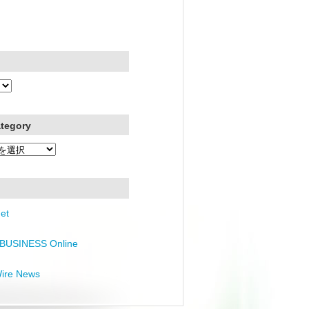
ategory
et
BUSINESS Online
Wire News