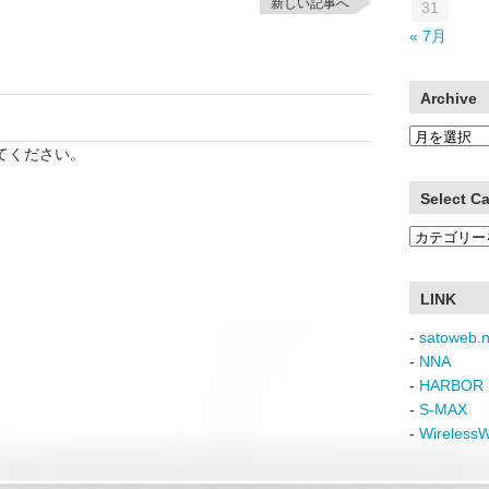
新しい記事へ
31
« 7月
Archive
Archive
てください。
Select C
Select
Category
LINK
-
satoweb.n
-
NNA
-
HARBOR 
-
S-MAX
-
Wireless