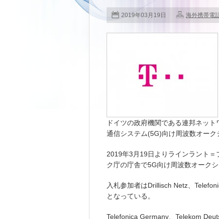
2019年03月19日
海外携帯電
ドイツの政府機関である連邦ネットワーク庁(
通信システム(5G)向け周波数オー
2019年3月19日よりラインラン
ク庁の庁舎で5G向け周波数オーク
入札参加者はDrillisch Netz、Telefon
となっている。
Telefonica Germany、Telekom