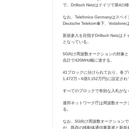
で、Drillisch Netzはドイツ
なお、Telefonica Germanyはスペイン
Deutsche Telekom傘下、Vodafo
新規参入を目指すDrillisch Netzはドイツ
となっている。
5G向け周波数オークションの対象とな
合計で420MHz幅に達する。
41ブロックに分けられており、各ブロ
1,472万～6億3,152万円)に設定さ
すべてのブロックで有効な入札がな
連邦ネットワーク庁は周波数オーク
る。
なお、5G向け周波数オークション
が、既存の移動体通信事業者と新規