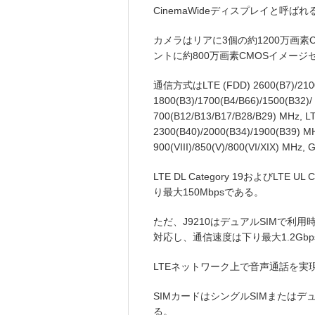
CinemaWideディスプレイと呼ば
カメラはリアに3個の約1200万画
ントに約800万画素CMOSイメージ
通信方式はLTE (FDD) 2600(B7)/2100(
1800(B3)/1700(B4/B66)/1500(B32)/
700(B12/B13/B17/B28/B29) MHz, LT
2300(B40)/2000(B34)/1900(B39) MH
900(VIII)/850(V)/800(VI/XIX) M
LTE DL Category 19およびLTE 
り最大150Mbpsである。
ただ、J9210はデュアルSIMで利用時はLTE 
対応し、通信速度は下り最大1.2Gbps
LTEネットワーク上で音声通話を実現するVo
SIMカードはシングルSIMまたはデュア
る。