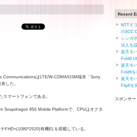
Recent E
NTTドコ
の3CC
シンガ
法人を
楽天モバイ
Fold8 
楽天モバイ
Fold8
CommunicationsはLTE/W-CDMA/GSM端末「Sony
楽天モバイ
)」を発表した。
Flip8
nを採用したスマートフォンである。
スポンサー
napdragon 855 Mobile Platformで、CPUはオクタ
FHD+(1080*2520)有機ELを搭載している。