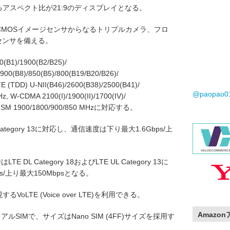
れるアスペクト比が21:9のディスプレイとなる。
素CMOSイメージセンサからなるトリプルカメラ、フロ
センサを備える。
B1)/1900(B2/B25)/
 900(B8)/850(B5)/800(B19/B20/B26)/
E (TDD) U-NII(B46)/2600(B38)/2500(B41)/
@paopao
z, W-CDMA 2100(I)/1900(II)/1700(IV)/
Hz, GSM 1900/1800/900/850 MHzに対応する。
UL Category 13に対応し、通信速度は下り最大1.6Gbps/上
DL Category 18およびLTE UL Category 13に
/上り最大150Mbpsとなる。
LTE (Voice over LTE)を利用できる。
Amazo
ルSIMで、サイズはNano SIM (4FF)サイズを採用す