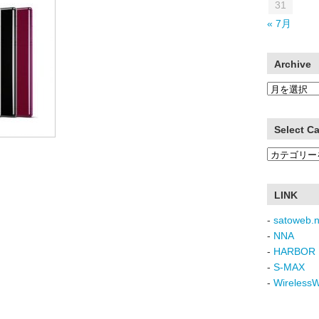
31
« 7月
Archive
Archive
Select C
Select
Category
LINK
-
satoweb.n
-
NNA
-
HARBOR 
-
S-MAX
-
Wireless