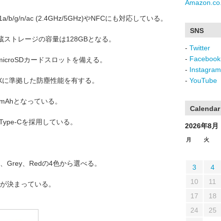
Amazon.co.
2.11a/b/g/n/ac (2.4GHz/5GHz)やNFCにも対応している。
SNS
蔵ストレージの容量は128GBとなる。
-
Twitter
-
Facebook
croSDカードスロットを備える。
-
Instagram
IP6Xに準拠した防塵性能を有する。
-
YouTube
mAhとなっている。
Calendar
ype-Cを採用している。
2026年8月
月
火
e、Grey、Redの4色から選べる。
3
4
10
11
とが決まっている。
17
18
24
25