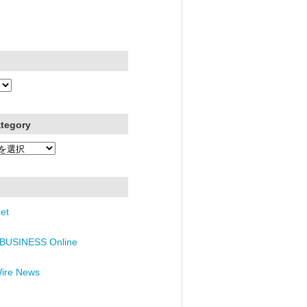
ategory
et
BUSINESS Online
Wire News