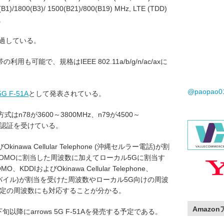
B1)/1800(B3)/ 1500(B21)/800(B19) MHz, LTE (TDD)
。
も通過している。
利用も可能で、規格はIEEE 802.11a/b/g/n/ac/axに
@paopao
5G F-51A
として発表されている。
はn78が3600～3800MHz、n79が4500～
00で認証を受けている。
inawa Cellular Telephone (沖縄セルラー電話)が割
OCOMOに割当した周波数に加えてローカル5Gに割当す
KDDIおよびOkinawa Cellular Telephone、
le (楽天モバイル)が割当を受けた周波数やローカル5G向けの周波
予定の周波数にも対応することが分かる。
Amazo
下旬以降にarrows 5G F-51Aを発売する予定である。