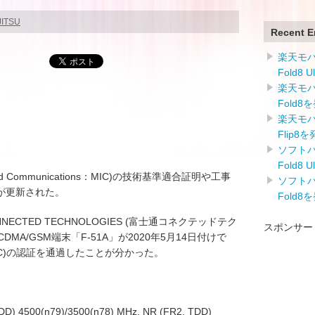
JITSU
Recent E
楽天モバイ
Fold8 
楽天モバイ
Fold8
楽天モバイ
Flip8
ソフトバン
Fold8 
airs and Communications：MIC)の技術基準適合証明や工事
ソフトバン
が更新された。
Fold8
ONNECTED TECHNOLOGIES (富士通コネクテッドテク
スポンサー
CDMA/GSM端末「F-51A」が2020年5月14日付けで
er (TELEC)の認証を通過したことが分かった。
00(n79)/3500(n78) MHz, NR (FR2, TDD)