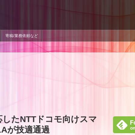
寄稿/業務依頼など
応したNTTドコモ向けスマ
-51Aが技適通過