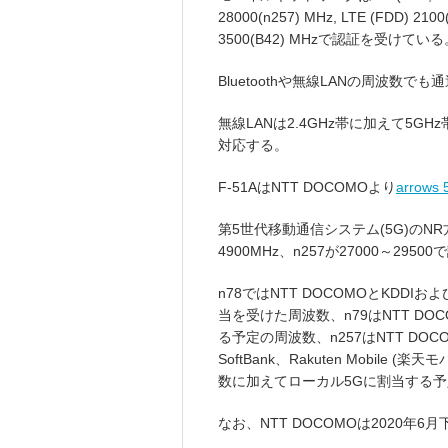
28000(n257) MHz, LTE (FDD) 2100(
3500(B42) MHzで認証を受けている
Bluetoothや無線LANの周波数で
無線LANは2.4GHz帯に加えて5GHz帯の
対応する。
F-51AはNTT DOCOMOより
arrows 
第5世代移動通信システム(5G)のNR方式
4900MHz、n257が27000～295
n78ではNTT DOCOMOとKDDIおよびOk
当を受けた周波数、n79はNTT D
る予定の周波数、n257はNTT DOCOMO、
SoftBank、Rakuten Mobi
数に加えてローカル5Gに割当する
なお、NTT DOCOMOは2020年6月