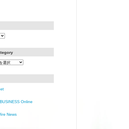
ategory
et
BUSINESS Online
Wire News