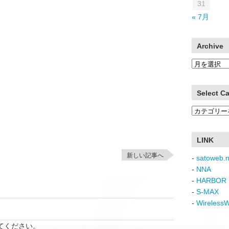
31
« 7月
Archive
Archive
Select C
Select
Category
LINK
新しい記事へ
-
satoweb.n
-
NNA
-
HARBOR 
-
S-MAX
-
Wireless
てください。