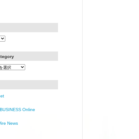
ategory
et
BUSINESS Online
Wire News