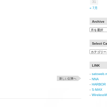
31
« 7月
Archive
Archive
Select C
Select
Category
LINK
-
satoweb.n
新しい記事へ
-
NNA
-
HARBOR 
-
S-MAX
-
Wireless