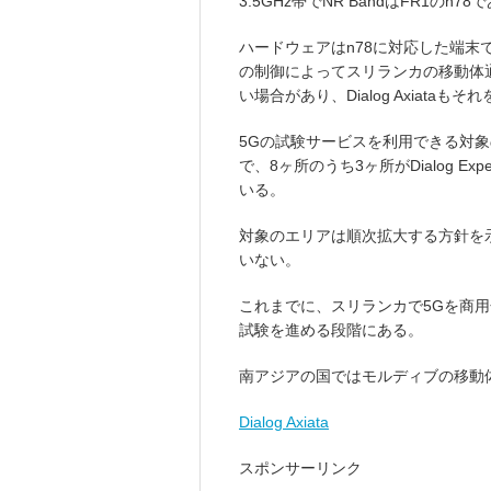
3.5GHz帯でNR BandはFR1のn78
ハードウェアはn78に対応した端
の制御によってスリランカの移動体通
い場合があり、Dialog Axiataも
5Gの試験サービスを利用できる対
で、8ヶ所のうち3ヶ所がDialog Exp
いる。
対象のエリアは順次拡大する方針を
いない。
これまでに、スリランカで5Gを商用化し
試験を進める段階にある。
南アジアの国ではモルディブの移動
Dialog Axiata
スポンサーリンク