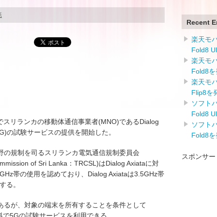
話
Recent E
楽天モバイ
Fold8 
楽天モバイ
Fold8
楽天モバイ
Flip8
ソフトバン
Fold8 
社でスリランカの移動体通信事業者(MNO)であるDialog
ソフトバン
(5G)の試験サービスの提供を開始した。
Fold8
野の規制を司るスリランカ電気通信規制委員会
スポンサー
Commission of Sri Lanka：TRCSL)はDialog Axiataに対
z帯の使用を認めており、Dialog Axiataは3.5GHz帯
供する。
あるが、対象の端末を所有することを条件として
れば無料で5Gの試験サービスを利用できる。