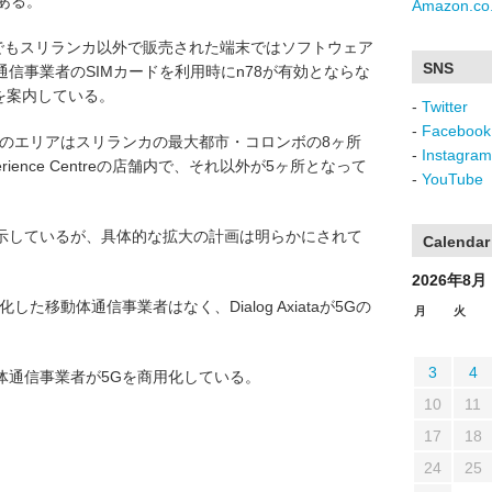
である。
Amazon.co.
末でもスリランカ以外で販売された端末ではソフトウェア
SNS
信事業者のSIMカードを利用時にn78が有効とならな
それを案内している。
-
Twitter
-
Facebook
象のエリアはスリランカの最大都市・コロンボの8ヶ所
-
Instagram
erience Centreの店舗内で、それ以外が5ヶ所となって
-
YouTube
示しているが、具体的な拡大の計画は明らかにされて
Calendar
2026年8月
た移動体通信事業者はなく、Dialog Axiataが5Gの
月
火
3
4
体通信事業者が5Gを商用化している。
10
11
17
18
24
25