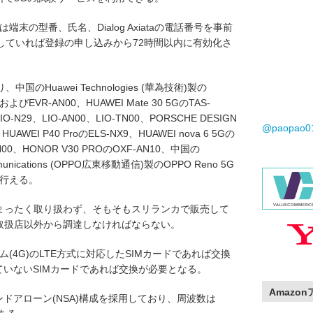
末の型番、氏名、Dialog Axiataの電話番号を事前
していれば登録の申し込みから72時間以内に有効化さ
Huawei Technologies (華為技術)製の
29およびEVR-AN00、HUAWEI Mate 30 5GのTAS-
LIO-N29、LIO-AN00、LIO-TN00、PORSCHE DESIGN
@paopao
、HUAWEI P40 ProのELS-NX9、HUAWEI nova 6 5Gの
N00、HONOR V30 PROのOXF-AN10、中国の
ommunications (OPPO広東移動通信)製のOPPO Reno 5G
を行える。
の端末をまったく取り扱わず、そもそもスリランカで販売して
ataの取扱店以外から調達しなければならない。
ム(4G)のLTE方式に対応したSIMカードであれば交換
ていないSIMカードであれば交換が必要となる。
Amazo
ンドアローン(NSA)構成を採用しており、周波数は