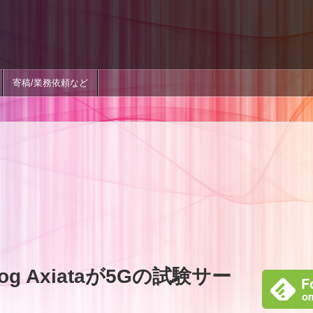
寄稿/業務依頼など
g Axiataが5Gの試験サー