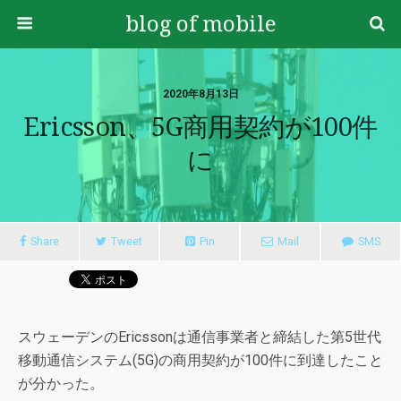
blog of mobile
2020年8月13日
Ericsson、5G商用契約が100件
に
Share
Tweet
Pin
Mail
SMS
スウェーデンのEricssonは通信事業者と締結した第5世代
移動通信システム(5G)の商用契約が100件に到達したこと
が分かった。