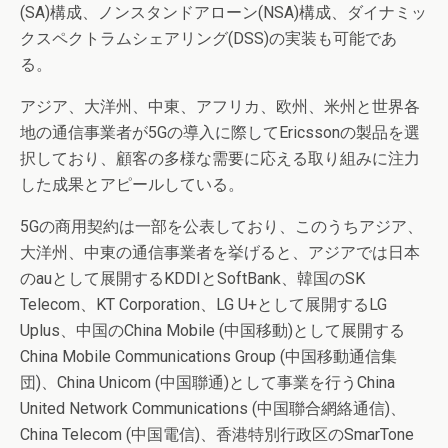
(SA)構成、ノンスタンドアローン(NSA)構成、ダイナミッ
クスペクトラムシェアリング(DSS)の実装も可能であ
る。
アジア、大洋州、中東、アフリカ、欧州、米州と世界各
地の通信事業者が5Gの導入に際してEricssonの製品を選
択しており、顧客の多様な需要に応える取り組みに注力
した成果とアピールしている。
5Gの商用契約は一部を公表しており、このうちアジア、
大洋州、中東の通信事業者を挙げると、アジアでは日本
のauとして展開するKDDIとSoftBank、韓国のSK
Telecom、KT Corporation、LG U+として展開するLG
Uplus、中国のChina Mobile (中国移動)として展開する
China Mobile Communications Group (中国移動通信集
団)、China Unicom (中国聯通)として事業を行うChina
United Network Communications (中国聯合網絡通信)、
China Telecom (中国電信)、香港特別行政区のSmarTone