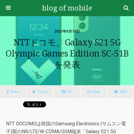
blog of mobile
2021年5月19日
NTTドコモ、Galaxy S21 5G
Olympic Games Edition SC-51B
を発表
Share
Tweet
Pin
Mail
SMS
NTT DOCOMOは韓国のSamsung Electronics (サムスン電
子)製のNR/LTE/W-CDMA/GSM端末「Galaxy S21 5G