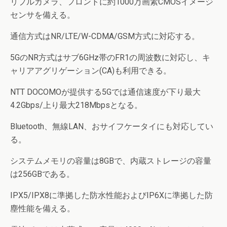
リプルカメラ、フロントに約1000万画素CMOSイメージ
センサを備える。
通信方式はNR/LTE/W-CDMA/GSM方式に対応する。
5GのNR方式はサブ6GHz帯のFR1の周波数に対応し、キ
ャリアアグリゲーション(CA)も利用できる。
NTT DOCOMOが提供する5Gでは通信速度が下り最大
4.2Gbps/上り最大218Mbpsとなる。
Bluetooth、無線LAN、おサイフケータイにも対応してい
る。
システムメモリの容量は8GBで、内蔵ストレージの容量
は256GBである。
IPX5/IPX8に準拠した防水性能およびIP6Xに準拠した防
塵性能を備える。