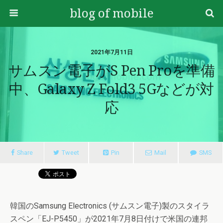
blog of mobile
2021年7月11日
サムスン電子がS Pen Proを準備
中、Galaxy Z Fold3 5Gなどが対
応
Share
Tweet
Pin
Mail
SMS
韓国のSamsung Electronics (サムスン電子)製のスタイラ
スペン「EJ-P5450」が2021年7月8日付けで米国の連邦