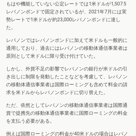
もはや機能していない公定レートでは1米ドルが1,507.5
レバノンポンドで固定されているが、2021年7月には実
勢レートで1米ドルが約23,000レバノンポンドに達し
た。
レバノンではレバノンポンドに加えて米ドルも一般的に
通用しており、過去にはレバノンの移動体通信事業者は
原則として米ドルに限り受け付けていた。
しかし、外貨不足の影響でレバノンの銀行が米ドルの引
き出しに制限を発動したことなどを考慮して、レバノン
の移動体通信事業者は国際ローミングも含めて料金の請
求を米ドルからレバノンポンドに切り替えた。
ただ、依然としてレバノンの移動体通信事業者は国際通
貨で提携先の移動体通信事業者に国際ローミングの料金
を支払う必要がある。
例えば国際ローミングの料金が40米ドルの場合はレバノ