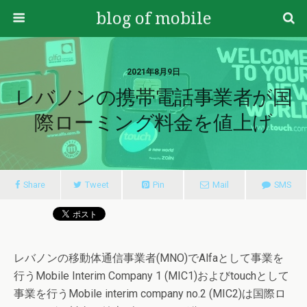
blog of mobile
2021年8月9日
レバノンの携帯電話事業者が国
際ローミング料金を値上げ
Share
Tweet
Pin
Mail
SMS
レバノンの移動体通信事業者(MNO)でAlfaとして事業を
行うMobile Interim Company 1 (MIC1)およびtouchとして
事業を行うMobile interim company no.2 (MIC2)は国際ロ