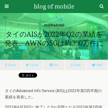
blog of mobile
2022年8月20日
タイのAISが2022年Q2の業績を
発表、AWNの5Gは約390万件に
Share
Tweet
Pin
Mail
SMS
タイのAdvanced Info Service (AIS)は2022年第2四半期の
業績を発表した。
2022年6月30日に終了した3か月間となる2022年第2四半