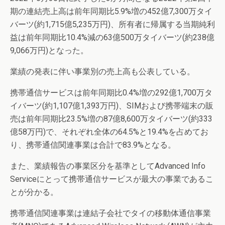
期の連結売上高は前年同期比5.9%増の452億7,300万タイ
バーツ(約1,715億5,235万円)、所有者に帰属する当期純利
益は前年同期比10.4%減の63億500万タイバーツ(約238億
9,066万円)となった。
業績の発表に伴い事業別の売上高も公表している。
携帯通信サービスは前年同期比0.4%増の292億1,700万タ
イバーツ(約1,107億1,393万円)、SIMおよび携帯端末の販
売は前年同期比23.5%増の87億8,600万タイバーツ(約333
億58万円)で、それぞれ全体の64.5%と19.4%を占めてお
り、携帯通信関連事業は合計で83.9%となる。
また、業績報告の事業区分を基準としてAdvanced Info
Serviceにとって携帯通信サービスが最大の事業であるこ
とが分かる。
携帯通信関連事業は連結子会社でタイの移動体通信事業