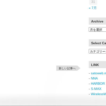
31
« 7月
Archive
Archive
Select C
Select
Category
LINK
新しい記事へ
-
satoweb.n
-
NNA
-
HARBOR 
-
S-MAX
-
Wireless