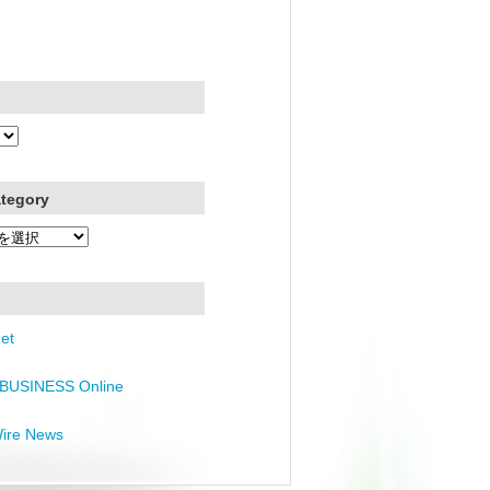
ategory
et
BUSINESS Online
Wire News