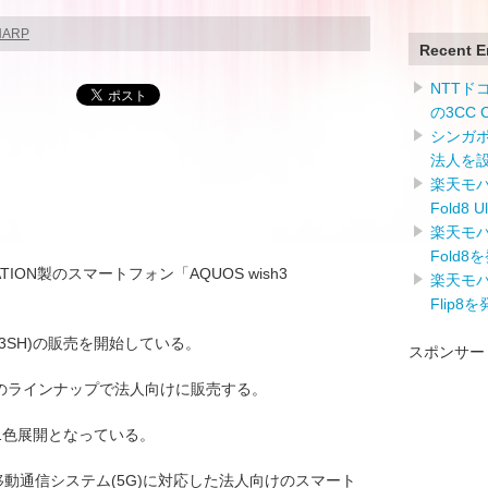
HARP
Recent E
NTTドコ
の3CC
シンガ
法人を
楽天モバイ
Fold8 
楽天モバイ
Fold8
PORATION製のスマートフォン「AQUOS wish3
楽天モバイ
Flip8
(A303SH)の販売を開始している。
スポンサー
ftBankのラインナップで法人向けに販売する。
1色展開となっている。
第5世代移動通信システム(5G)に対応した法人向けのスマート