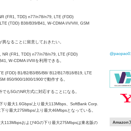
(FR1, TDD) n77/n78/n79, LTE (FDD)
 LTE (TDD) B38/B39/B41, W-CDMA I/V/VIII, GSM
。
が異なることに留意しておきたい。
@paopao
R (FR1, TDD) n77/n78/n79, LTE (FDD)
39/B41, W-CDMA I/VIIIを利用できる。
FDD) B1/B2/B3/B5/B8/ B12/B17/B18/B19, LTE
I, GSM 850/900/1800/1900で動作する。
外でも5GのNR方式に対応することになる。
り最大1.6Gbps/上り最大113Mbps、SoftBank Corp.
下り最大275Mbps/上り最大46Mbpsとなっている。
Amazo
最大113Mbpsおよび4Gの下り最大275Mbpsは東名阪の
。