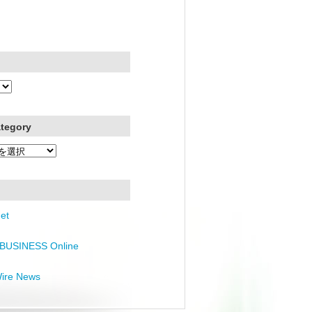
ategory
et
BUSINESS Online
Wire News