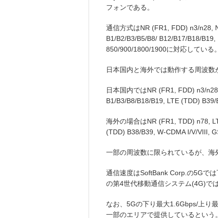
フォンである。
通信方式はNR (FR1, FDD) n3/n28, NR 
B1/B2/B3/B5/B8/ B12/B17/B18/B19,
850/900/1800/1900に対応している
日本国内と海外では動作する周波数
日本国内ではNR (FR1, FDD) n3/n28, N
B1/B3/B8/B18/B19, LTE (TDD) B
海外の場合はNR (FR1, TDD) n78, LTE (
(TDD) B38/B39, W-CDMA I/V/VII
一部の周波数に限られているが、海
通信速度はSoftBank Corp.の5Gでは下
の第4世代移動通信システム(4G)では
なお、5Gの下り最大1.6Gbps/上り
一部のエリアで提供しているという