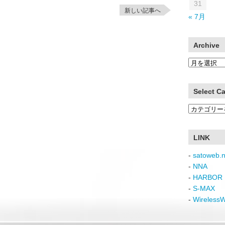
31
新しい記事へ
« 7月
Archive
Archive
Select C
Select
Category
LINK
-
satoweb.n
-
NNA
-
HARBOR 
-
S-MAX
-
Wireless