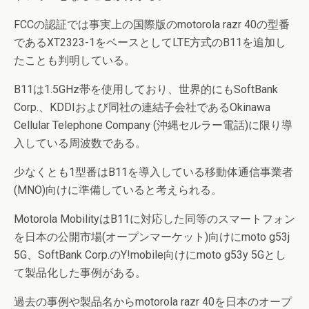
FCCの認証では事実上の国際版のmotorola razr 40の型番
であるXT2323-1をベースとしてLTE方式のB11を追加し
たことも判明している。
B11は1.5GHz帯を使用しており、世界的にもSoftBank
Corp.、KDDIおよび同社の連結子会社であるOkinawa
Cellular Telephone Company (沖縄セルラー電話)に限り導
入している周波数である。
少なくとも1型番はB11を導入している移動体通信事業者
(MNO)向けに準備していると考えられる。
Motorola MobilityはB11に対応した同等のスマートフォン
を日本の公開市場(オープンマーケット)向けにmoto g53j
5G、SoftBank Corp.のY!mobile向けにmoto g53y 5Gとし
て製品化した事例がある。
過去の事例や製品名からmotorola razr 40を日本のオープ