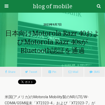
blog of mobile
2023年9月7日
日本向けmotorola Razr 40およ
びmotorola Razr 40sが
Bluetooth認証を通過
Share
Tweet
Pin
Mail
SMS
米国(アメリカ)のMotorola Mobility製のNR/LTE/W-
CDMA/GSM端末「XT2323-4」および「XT2323-7」が