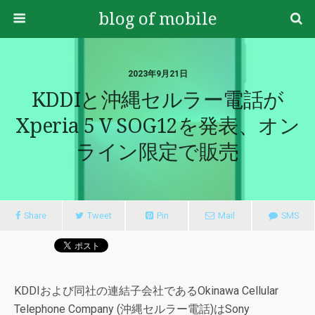
blog of mobile
2023年9月21日
KDDIと沖縄セルラー電話が
Xperia 5 V SOG12を発表、オン
ライン限定で販売
Share
Tweet
Pin
Mail
SMS
KDDIおよび同社の連結子会社であるOkinawa Cellular
Telephone Company (沖縄セルラー電話)はSony