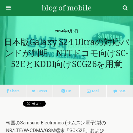
blog of mobile
2024年3月5日
日本版Galaxy S24 Ultraの対応バ
ンドが判明、NTTドコモ向けSC-
52EとKDDI向けSCG26を用意
Share
Tweet
Pin
Mail
SMS
韓国のSamsung Electronics (サムスン電子)製の
NR/LTE/W-CDMA/GSM端末「SC-52E」および