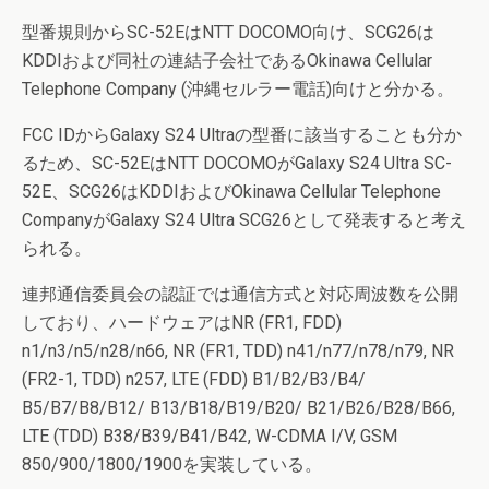
型番規則からSC-52EはNTT DOCOMO向け、SCG26は
KDDIおよび同社の連結子会社であるOkinawa Cellular
Telephone Company (沖縄セルラー電話)向けと分かる。
FCC IDからGalaxy S24 Ultraの型番に該当することも分か
るため、SC-52EはNTT DOCOMOがGalaxy S24 Ultra SC-
52E、SCG26はKDDIおよびOkinawa Cellular Telephone
CompanyがGalaxy S24 Ultra SCG26として発表すると考え
られる。
連邦通信委員会の認証では通信方式と対応周波数を公開
しており、ハードウェアはNR (FR1, FDD)
n1/n3/n5/n28/n66, NR (FR1, TDD) n41/n77/n78/n79, NR
(FR2-1, TDD) n257, LTE (FDD) B1/B2/B3/B4/
B5/B7/B8/B12/ B13/B18/B19/B20/ B21/B26/B28/B66,
LTE (TDD) B38/B39/B41/B42, W-CDMA I/V, GSM
850/900/1800/1900を実装している。