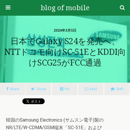
blog of mobile
2024年3月5日
日本でGalaxy S24を発売へ、
NTTドコモ向けSC-51EとKDDI向
けSCG25がFCC通過
Share
Tweet
Pin
Mail
SMS
韓国のSamsung Electronics (サムスン電子)製の
NR/LTE/W-CDMA/GSM端末「SC-51E」および