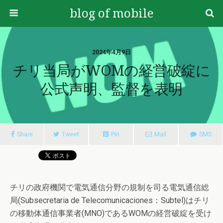
blog of mobile
2024年4月9日
チリ当局がWOMの経営破綻に
公式声明、監督を表明
Share
Tweet
Pin
Mail
SMS
チリの政府機関で電気通信分野の規制を司る電気通信総
局(Subsecretaria de Telecomunicaciones：Subtel)はチリ
の移動体通信事業者(MNO)であるWOMの経営破綻を受け