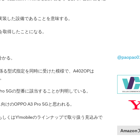
。
を実装した設備であることを意味する。
可を取得したことになる。
。
@paopao
と分かる。
639に係る型式指定を同時に受けた模様で、A402OPは
る。
3 Pro 5Gの型番に該当することが判明している。
p.向けのOPPO A3 Pro 5Gと思われる。
tBankもしくはY!mobileのラインナップで取り扱う見込みで
Amazo