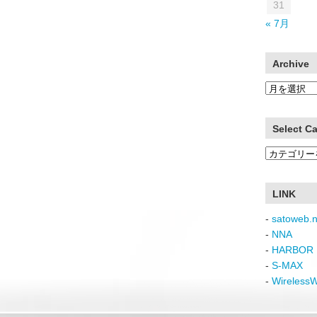
31
« 7月
Archive
Archive
Select C
Select
Category
LINK
-
satoweb.n
-
NNA
-
HARBOR 
-
S-MAX
-
Wireless