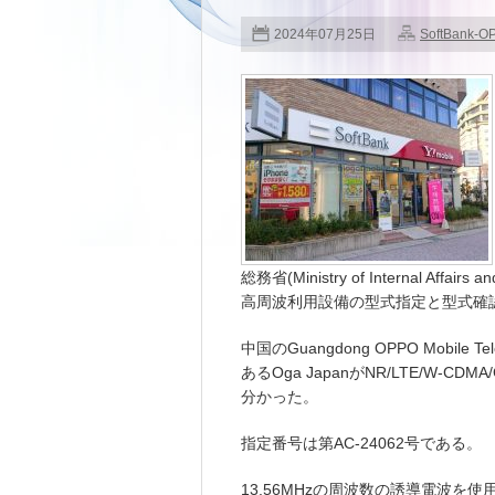
2024年07月25日
SoftBank-O
総務省(Ministry of Internal Aff
高周波利用設備の型式指定と型式確
中国のGuangdong OPPO Mobile 
あるOga JapanがNR/LTE/W-
分かった。
指定番号は第AC-24062号である。
13.56MHzの周波数の誘導電波