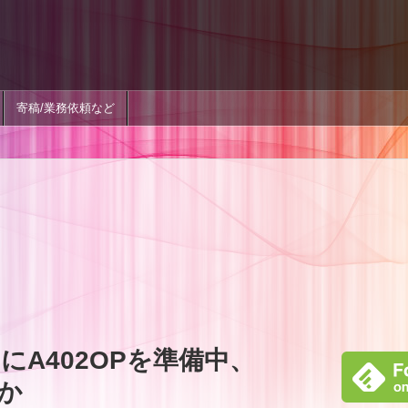
寄稿/業務依頼など
A402OPを準備中、
Gか