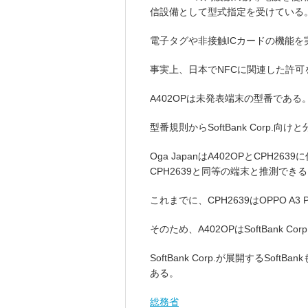
信設備として型式指定を受けている
電子タグや非接触ICカードの機能
事実上、日本でNFCに関連した許
A402OPは未発表端末の型番である
型番規則からSoftBank Corp.向け
Oga JapanはA402OPとCPH2
CPH2639と同等の端末と推測でき
これまでに、CPH2639はOPPO A
そのため、A402OPはSoftBank Cor
SoftBank Corp.が展開するSof
ある。
総務省