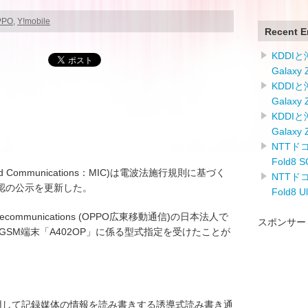
PPO
,
Y!mobile
Recent E
KDDI
Galaxy
KDDI
Galaxy
KDDI
Galaxy
NTTドコ
Fold8
airs and Communications：MIC)は電波法施行規則に基づく
NTTドコ
認の公示を更新した。
Fold8 
Telecommunications (OPPO広東移動通信)の日本法人で
スポンサー
CDMA/GSM端末「A402OP」に係る型式指定を受けたことが
を使用して記録媒体の情報を読み書きする誘導式読み書き通