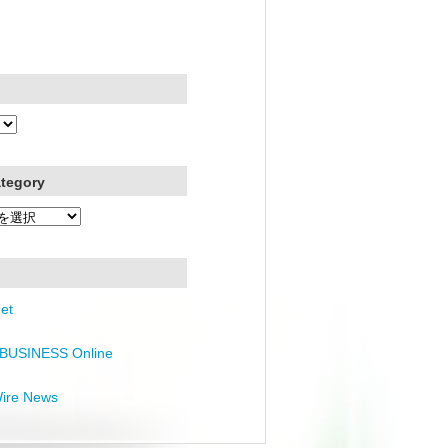
ategory
et
BUSINESS Online
Wire News