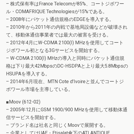
– 株式保有率はFrance Telecomが85%、コートジボワー
ル・COMAFRIQUE Technologiesが15%である。
– 2008年にパケット通信規格のEDGEを導入する。
– 2010年から2011年の内戦で基地局設備などが破壊され
て、移動体通信事業者では最大の被害を受ける。
– 2012年4月にW-CDMA 2100(I) MHzを使用してコート
ジボワール初となる3Gサービスを開始する。
– W-CDMA 2100(I) MHzの導入と同時にパケット通信規
格は下り最大42MbpsのDC-HSDPAと上り最大5.8Mbpsの
HSUPAを導入する。
– 2014年6月現在、MTN Cote d’Ivoireと並んでコートジ
ボワール市場を主導している。
■Moov (612-02)
– 2005年12月にGSM 1900/900 MHzを使用して移動体通
信サービスを開始する。
– ブランド名は社名と同じくMoovで展開する。
– 企業としてはUAE・Etisalat傘下のATLANTIQUE