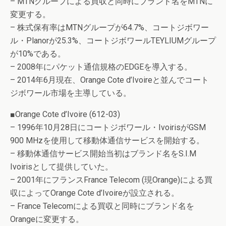
– MTNグループによる買収と同時にブランド名をMTNに
変更する。
– 株式保有率はMTNグループが64.7%、コートジボワー
ル・Planorが25.3%、コートジボワールTEYLIUMグループ
が10%である。
– 2008年にパケット通信規格のEDGEを導入する。
– 2014年6月現在、Orange Cote d’Ivoireと並んでコート
ジボワール市場を主導している。
■Orange Cote d’Ivoire (612-03)
– 1996年10月28日にコートジボワール・IvoirisがGSM
900 MHzを使用して移動体通信サービスを開始する。
– 移動体通信サービス開始当初はブランド名をS.I.M
Ivoirisとして提供していた。
– 2001年にフランスFrance Telecom (現Orange)による買
収によってOrange Cote d’Ivoireが設立される。
– France Telecomによる買収と同時にブランド名を
Orangeに変更する。