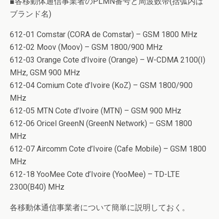
■各移動体通信事業者のPLMN番号と周波数帯(括弧内は
ブランド名)
612-01 Comstar (CORA de Comstar) – GSM 1800 MHz
612-02 Moov (Moov) – GSM 1800/900 MHz
612-03 Orange Cote d’Ivoire (Orange) – W-CDMA 2100(I)
MHz, GSM 900 MHz
612-04 Comium Cote d’Ivoire (KoZ) – GSM 1800/900
MHz
612-05 MTN Cote d’Ivoire (MTN) – GSM 900 MHz
612-06 Oricel GreenN (GreenN Network) – GSM 1800
MHz
612-07 Aircomm Cote d’Ivoire (Cafe Mobile) – GSM 1800
MHz
612-18 YooMee Cote d’Ivoire (YooMee) – TD-LTE
2300(B40) MHz
各移動体通信事業者について簡単に説明しておく。