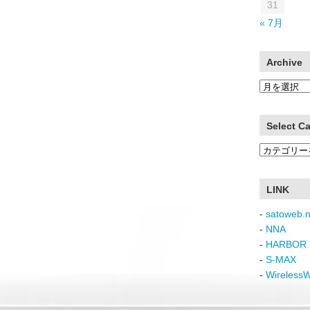
31
« 7月
Archive
Archive
Select C
Select
Category
LINK
-
satoweb.n
-
NNA
-
HARBOR 
-
S-MAX
-
Wireless