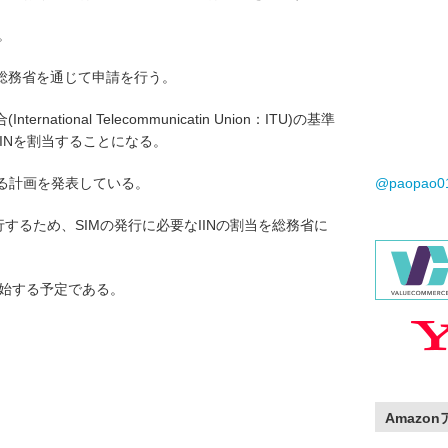
。
総務省を通じて申請を行う。
tional Telecommunicatin Union：ITU)の基準
IINを割当することになる。
する計画を発表している。
@paopao
行するため、SIMの発行に必要なIINの割当を総務省に
開始する予定である。
Amazo