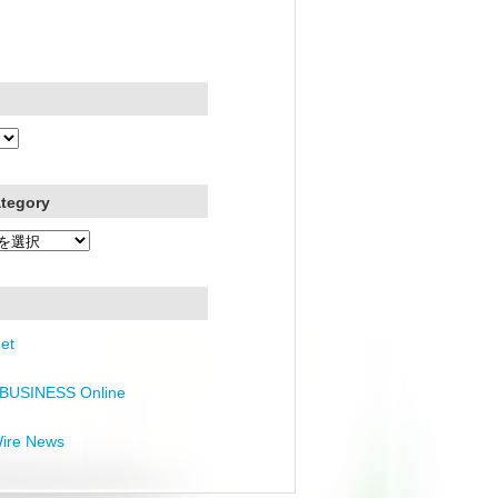
ategory
et
BUSINESS Online
Wire News