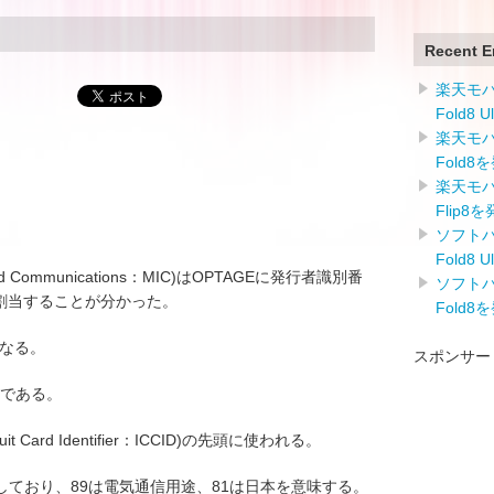
Recent E
楽天モバイ
Fold8 
楽天モバイ
Fold8
楽天モバイ
Flip8
ソフトバン
Fold8 
airs and Communications：MIC)はOPTAGEに発行者識別番
ソフトバン
r：IIN)を割当することが分かった。
Fold8
1となる。
スポンサー
定である。
cuit Card Identifier：ICCID)の先頭に使われる。
ており、89は電気通信用途、81は日本を意味する。