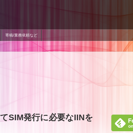
寄稿/業務依頼など
SIM発行に必要なIINを