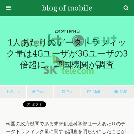
blog of mobile
2015年1月14日
1人あたりのデータトラフィッ
ク量は4Gユーザが3Gユーザの3
倍超に、韓国機関が調査
Share
Tweet
Pin
Mail
SMS
韓国の政府機関である未来創造科学部は一人あたりのデ
ータトラフィック量に関する調査を明らかにしたことが