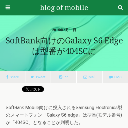
blog of mobile
2015年5月11日
SoftBank向けのGalaxy S6 Edge
は型番が404SCに
Share
Tweet
Pin
Mail
SMS
SoftBank Mobile向けに投入されるSamsung Electronics製
のスマートフォン「Galaxy S6 edge」は型番(モデル番号)
が「404SC」となることが判明した。