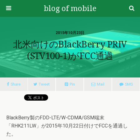
blog of mobile
2015年10月23日
北米向けのBlackBerry PRIV
(STV100-1)がFCC通過
Share
Tweet
Pin
Mail
SMS
BlackBerry製のFDD-LTE/W-CDMA/GSM端末
「RHK211LW」が2015年10月22日付けでFCCを通過し
た。