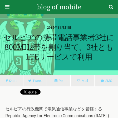
blog of mobile
2015年11月21日
セルビアの携帯電話事業者3社に
800MHz帯を割り当て、3社とも
LTEサービスで利用
Share
Tweet
Pin
Mail
SMS
セルビアの行政機関で電気通信事業などを管轄する
Republic Agency for Electronic Communications (RATEL)