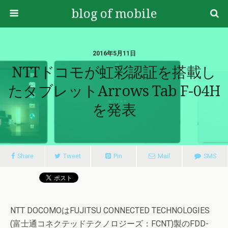
blog of mobile
2016年5月11日
NTTドコモが虹彩認証を搭載し
たタブレットarrows Tab F-04H
を発表
Share
Tweet
Pin
Mail
SMS
NTT DOCOMOはFUJITSU CONNECTED TECHNOLOGIES
(富士通コネクテッドテクノロジーズ：FCNT)製のFDD-