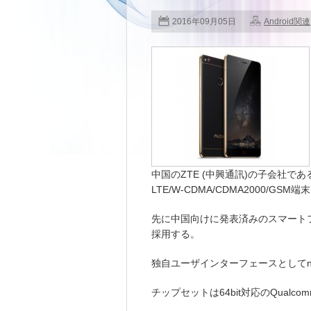
2016年09月05日
Android関連
中国のZTE (中興通訊)の子会社であるNubi
LTE/W-CDMA/CDMA2000/GS
先に中国向けに発表済みのスマートフォンで、OS
採用する。
独自ユーザインターフェースとしてnubi
チップセットは64bit対応のQualcomm 