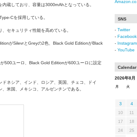
Amazon.co.
内蔵しており、容量は3000mAhとなっている。
ype-Cを採用している。
SNS
-
Twitter
り、セキュリティ性能を高めている。
-
Facebook
がSilevrとGreyの2色、Black Gold EditionがBlack
-
Instagram
-
YouTube
nが500ユーロ、Black Gold Editionが600ユーロに設定
Calendar
2026年8月
ンドネシア、インド、ロシア、英国、チェコ、ドイ
月
火
ン、米国、メキシコ、アルゼンチンである。
3
4
10
11
17
18
24
25