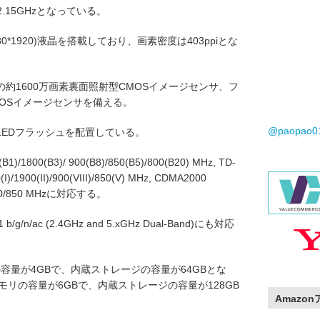
.15GHzとなっている。
80*1920)液晶を搭載しており、画素密度は403ppiとな
約1600万画素裏面照射型CMOSイメージセンサ、フ
MOSイメージセンサを備える。
@paopao
LEDフラッシュを配置している。
/1800(B3)/ 900(B8)/850(B5)/800(B20) MHz, TD-
)/1900(II)/900(VIII)/850(V) MHz, CDMA2000
/900/850 MHzに対応する。
1 b/g/n/ac (2.4GHz and 5.xGHz Dual-Band)にも対応
メモリの容量が4GBで、内蔵ストレージの容量が64GBとな
システムメモリの容量が6GBで、内蔵ストレージの容量が128GB
Amazo