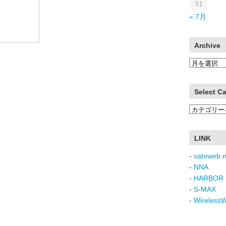
31
« 7月
Archive
Archive
Select C
Select
Category
LINK
-
satoweb.n
-
NNA
-
HARBOR 
-
S-MAX
-
Wireless