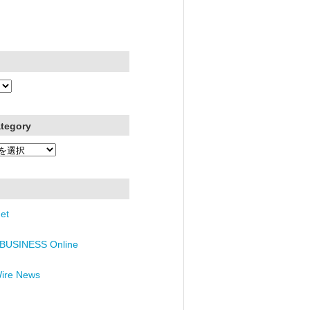
ategory
et
BUSINESS Online
Wire News