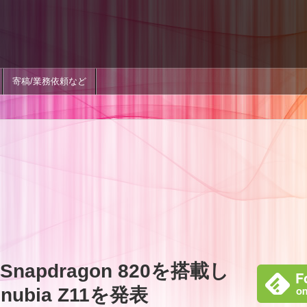
寄稿/業務依頼など
apdragon 820を搭載し
bia Z11を発表