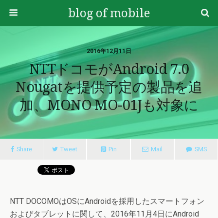
blog of mobile
2016年12月11日
NTTドコモがAndroid 7.0
Nougatを提供予定の製品を追
加、MONO MO-01Jも対象に
Share
Tweet
Pin
Mail
SMS
NTT DOCOMOはOSにAndroidを採用したスマートフォン
およびタブレットに関して、2016年11月4日にAndroid