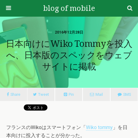
blog of mobile
2016年12月28日
日本向けにWiko Tommyを投入
へ、日本版のスペックをウェブ
サイトに掲載
Share
Tweet
Pin
Mail
SMS
フランスのWikoはスマートフォン「
Wiko tommy
」を日
本向けに投入することが分かった。