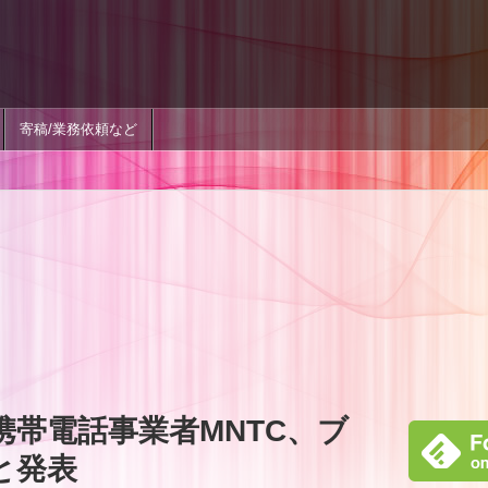
寄稿/業務依頼など
携帯電話事業者MNTC、ブ
lと発表