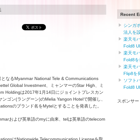
話
Recent E
シンガ
法人を
楽天モバイ
Fold8 
楽天モバイ
Fold8
楽天モバイ
Flip8
nmar National Tele & Communications
ソフトバン
l Global Investment、ミャンマーのStar High、ミ
Fold8 
lecom Holdingは2017年1月14日にジョイントプレスカン
(ラングーン)のMelia Yangon Hotelで開催し、
スポンサー
ommunicationsのブランド名をMytelとすることを発表した。
anmarおよび英単語のmyに由来、telは英単語のtelecom
cationsはNationwide Telecommunication Licenseを取