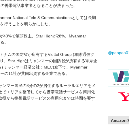
4の携帯電話事業者となることが決まった。
ational Tele & Communicationsとしては長期
の投資を行うことを明らかにした。
mentが49%で筆頭株主、Star Highが28%、Myanmar
となる。
@paopao
entはベトナムの国防省が所有するViettel Group (軍隊通信グ
、Star Highはミャンマーの国防省が所有する軍系企
ration (ミャンマー経済公社：MEC)傘下で、Myanmar
ngはミャンマーの11社が共同出資する企業である。
ャンマー国民の3分の2が居住するルーラルエリアをメ
土でエリアを整備してから携帯電話サービスを商用化
取得から携帯電話サービスの商用化までは時間を要す
Amazo