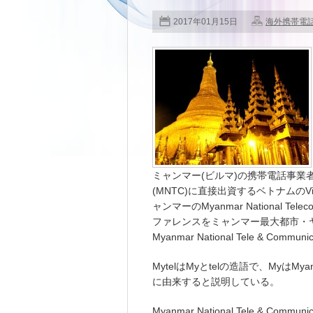
2017年01月15日
海外携帯電
ミャンマー(ビルマ)の携帯電話事業者となるMya
(MNTC)に直接出資するベトナムのViette
ャンマーのMyanmar National Te
ファレンスをミャンマー最大都市・ヤンゴン
Myanmar National Tele & C
MytelはMyとtelの造語で、MyはMy
に由来すると説明している。
Myanmar National Tele & Communi