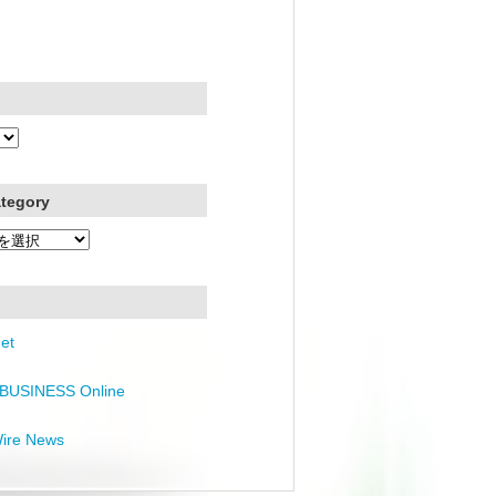
ategory
et
BUSINESS Online
Wire News