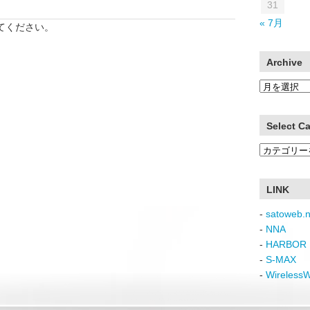
31
« 7月
てください。
Archive
Archive
Select C
Select
Category
LINK
-
satoweb.n
-
NNA
-
HARBOR 
-
S-MAX
-
Wireless