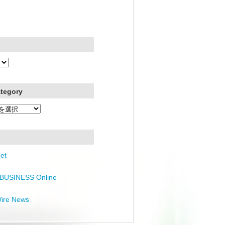
ategory
et
BUSINESS Online
Wire News