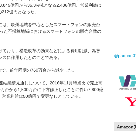
,845億円から35.3%減となる2,486億円、営業利益は
の212億円となった。
ては、欧州地域を中心としたスマートフォンの販売台
図った不採算地域におけるスマートフォンの販売台数の
げており、構造改革の効果などによる費用削減、為替
@paopao
ラスに作用したとのことである。
台で、前年同期の760万台から減少した。
の連結業績見通しについて、2016年11月時点比で売上高
万台から1,500万台に下方修正したことに伴い7,800億
修正、営業利益は50億円で変更なしとしている。
Amazo