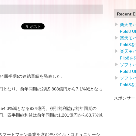
Recent E
楽天モバイ
Fold8 
楽天モバイ
Fold8
楽天モバイ
Flip8
ソフトバン
Fold8 
6年第4四半期)の連結業績を発表した。
ソフトバン
Fold8
円となり、前年同期の2兆5,808億円から7.1%減となっ
スポンサー
ら54.3%減となる924億円、税引前利益は前年同期の
2億円、四半期純利益は前年同期の1,201億円から83.7%減
スマートフォン事業を含むモバイル・コミュニケーシ