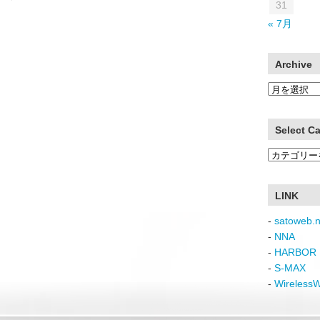
31
« 7月
Archive
Archive
Select C
Select
Category
LINK
-
satoweb.n
-
NNA
-
HARBOR 
-
S-MAX
-
Wireless