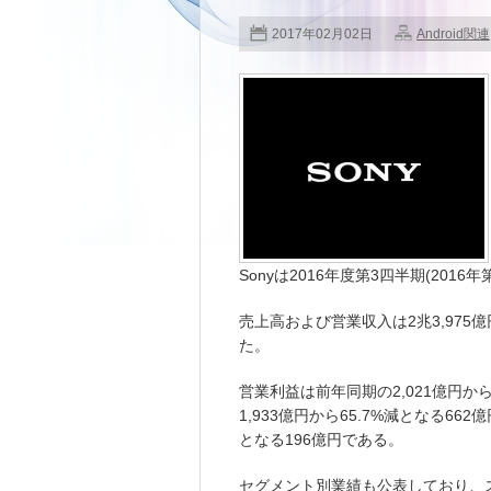
2017年02月02日
Android関連
Sonyは2016年度第3四半期(201
売上高および営業収入は2兆3,975億
た。
営業利益は前年同期の2,021億円か
1,933億円から65.7%減となる66
となる196億円である。
セグメント別業績も公表しており、