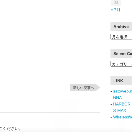
31
« 7月
Archive
Archive
Select C
Select
Category
LINK
新しい記事へ
-
satoweb.n
-
NNA
-
HARBOR 
-
S-MAX
-
Wireless
てください。