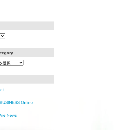
ategory
et
BUSINESS Online
Wire News