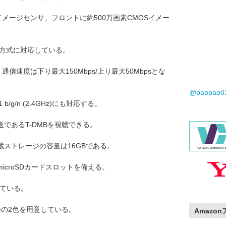
イメージセンサ、フロントに約500万画素CMOSイメー
GSM方式に対応している。
おり、通信速度は下り最大150Mbps/上り最大50Mbpsとな
@paopao
.11 b/g/n (2.4GHz)にも対応する。
であるT-DMBを視聴できる。
蔵ストレージの容量は16GBである。
croSDカードスロットを備える。
っている。
teの2色を用意している。
Amazo