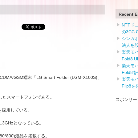
Recent E
NTTドコ
の3CC
シンガ
法人を
楽天モバイ
Fold8 
楽天モバイ
Fold8
-CDMA/GSM端末「LG Smart Folder (LGM-X100S)」
楽天モバイ
Flip8
したスマートフォンである。
スポンサー
sionを採用している。
.3GHzとなっている。
80*800)液晶を搭載する。