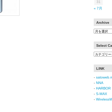
31
« 7月
Archive
Archive
Select C
Select
Category
LINK
-
satoweb.n
-
NNA
-
HARBOR 
-
S-MAX
-
Wireless