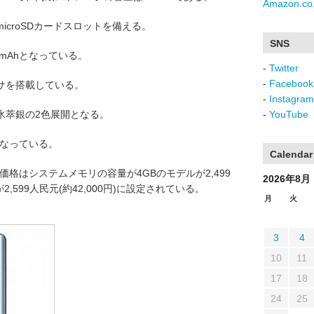
Amazon.co.
croSDカードスロットを備える。
SNS
mAhとなっている。
-
Twitter
-
Facebook
サを搭載している。
-
Instagram
氷萃銀の2色展開となる。
-
YouTube
なっている。
Calendar
sによる販売価格はシステムメモリの容量が4GBのモデルが2,499
2026年8月
が2,599人民元(約42,000円)に設定されている。
月
火
3
4
10
11
17
18
24
25