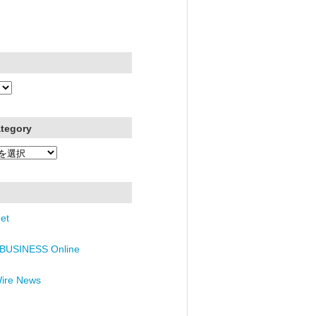
ategory
et
BUSINESS Online
Wire News