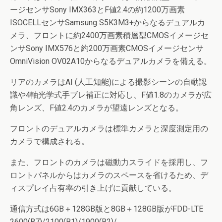
ージセンサSony IMX363とF値2.4の約1200万画素
ISOCELLセンサSamsung S5K3M3+からなるデュアルカ
メラ、フロントに約2400万画素積層型CMOSイメージセ
ンサSony IMX576と約200万画素CMOSイメージセンサ
OmniVision OV02A10からなるデュアルカメラを備える。
リアのカメラはAI (人工知能)による撮影シーンの自動認
識や4軸光学式手ブレ補正に対応し、F値1.8のカメラが広
角レンズ、F値2.4のカメラが望遠レンズとなる。
フロントのデュアルカメラは標準カメラと深度測定用の
カメラで構成される。
また、フロントのカメラは磁動力スライドを採用し、フ
ロントパネルからはカメラのスペースを省けるため、デ
ィスプレイ占有率の引き上げに貢献している。
通信方式は6GB＋128GB版と8GB＋128GB版がFDD-LTE
2600(B7)/2100(B1)/1900(B2)/