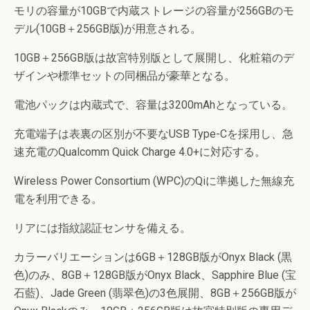
モリの容量が10GBで内蔵ストレージの容量が256GBのモ
デル(10GB＋256GB版)が用意される。
10GB＋256GB版は故宮特別版として展開し、化粧箱のデ
ザインや標準セットの同梱品が豪華となる。
電池パックは内蔵式で、容量は3200mAhとなっている。
充電端子は表裏の区別が不要なUSB Type-Cを採用し、急
速充電のQualcomm Quick Charge 4.0+に対応する。
Wireless Power Consortium (WPC)のQiに準拠した無線充
電を利用できる。
リアには指紋認証センサを備える。
カラーバリエーションは6GB＋128GB版がOnyx Black (黒
色)のみ、8GB＋128GB版がOnyx Black、Sapphire Blue (宝
石藍)、Jade Green (翡翠色)の3色展開、8GB＋256GB版が