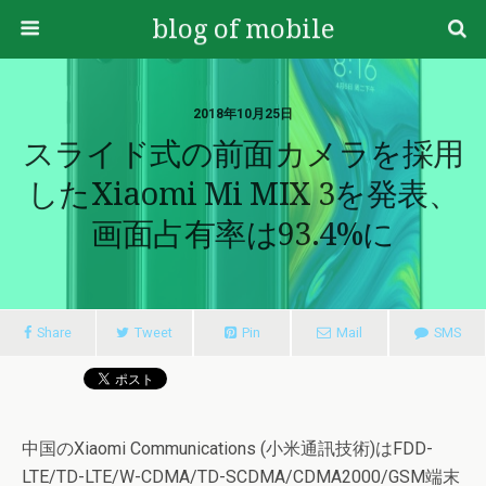
blog of mobile
2018年10月25日
スライド式の前面カメラを採用
したXiaomi Mi MIX 3を発表、
画面占有率は93.4%に
Share
Tweet
Pin
Mail
SMS
中国のXiaomi Communications (小米通訊技術)はFDD-
LTE/TD-LTE/W-CDMA/TD-SCDMA/CDMA2000/GSM端末