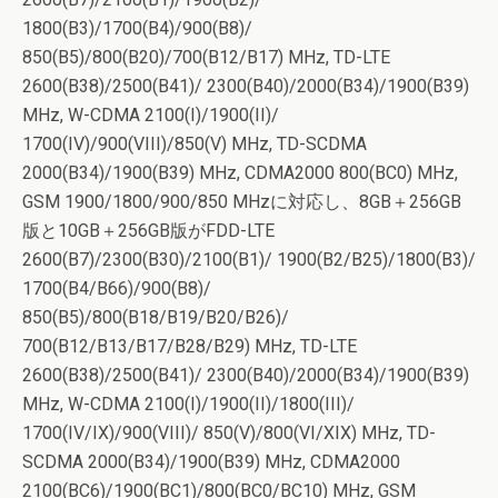
1800(B3)/1700(B4)/900(B8)/
850(B5)/800(B20)/700(B12/B17) MHz, TD-LTE
2600(B38)/2500(B41)/ 2300(B40)/2000(B34)/1900(B39)
MHz, W-CDMA 2100(I)/1900(II)/
1700(IV)/900(VIII)/850(V) MHz, TD-SCDMA
2000(B34)/1900(B39) MHz, CDMA2000 800(BC0) MHz,
GSM 1900/1800/900/850 MHzに対応し、8GB＋256GB
版と10GB＋256GB版がFDD-LTE
2600(B7)/2300(B30)/2100(B1)/ 1900(B2/B25)/1800(B3)/
1700(B4/B66)/900(B8)/
850(B5)/800(B18/B19/B20/B26)/
700(B12/B13/B17/B28/B29) MHz, TD-LTE
2600(B38)/2500(B41)/ 2300(B40)/2000(B34)/1900(B39)
MHz, W-CDMA 2100(I)/1900(II)/1800(III)/
1700(IV/IX)/900(VIII)/ 850(V)/800(VI/XIX) MHz, TD-
SCDMA 2000(B34)/1900(B39) MHz, CDMA2000
2100(BC6)/1900(BC1)/800(BC0/BC10) MHz, GSM