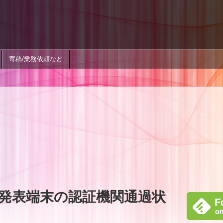
寄稿/業務依頼など
未発表端末の認証機関通過状