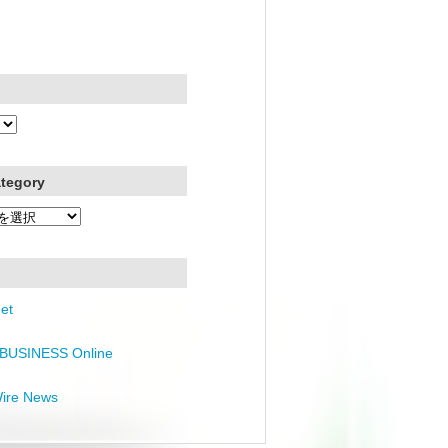
ategory
et
BUSINESS Online
Wire News