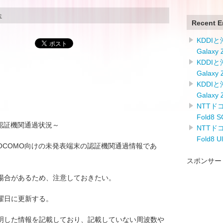
合
Recent E
KDDI
Galaxy
KDDI
Galaxy
KDDI
Galaxy
NTTドコ
Fold8
の認証機関通過状況～
NTTドコ
Fold8 
T DOCOMO向けの未発表端末の認証機関通過情報であ
スポンサー
場合があるため、注意しておきたい。
曜日に更新する。
明した情報を記載しており、記載していない周波数や