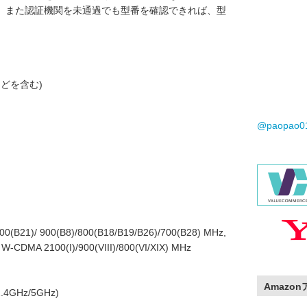
、また認証機関を未通過でも型番を確認できれば、型
などを含む)
@paopao
0(B21)/ 900(B8)/800(B18/B19/B26)/700(B28) MHz,
W-CDMA 2100(I)/900(VIII)/800(VI/XIX) MHz
Amazo
2.4GHz/5GHz)