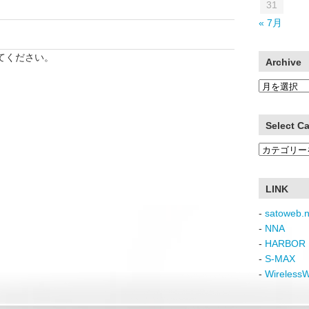
31
« 7月
てください。
Archive
Archive
Select C
Select
Category
LINK
-
satoweb.n
-
NNA
-
HARBOR 
-
S-MAX
-
Wireless