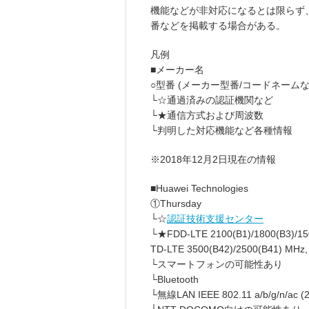
機能などが非対応になるとは限らず
番などを掲載する場合がある。
凡例
■メーカー名
○型番 (メーカー型番/コードネーム
└☆通過済みの認証機関など
└★通信方式および周波数
└判明した対応機能など各種情報
※2018年12月2日現在の情報
■Huawei Technologies
①Thursday
└☆
認証技術支援センター
└★FDD-LTE 2100(B1)/1800(B3)/150
TD-LTE 3500(B42)/2500(B41) MHz, 
└スマートフォンの可能性あり
└Bluetooth
└無線LAN IEEE 802.11 a/b/g/n/ac (