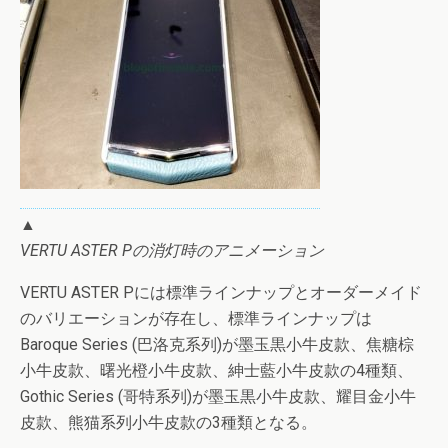
▲
VERTU ASTER Pの消灯時のアニメーション
VERTU ASTER Pには標準ラインナップとオーダーメイド
のバリエーションが存在し、標準ラインナップは
Baroque Series (巴洛克系列)が墨玉黒小牛皮款、焦糖棕
小牛皮款、曙光橙小牛皮款、紳士藍小牛皮款の4種類、
Gothic Series (哥特系列)が墨玉黒小牛皮款、耀目金小牛
皮款、熊猫系列小牛皮款の3種類となる。