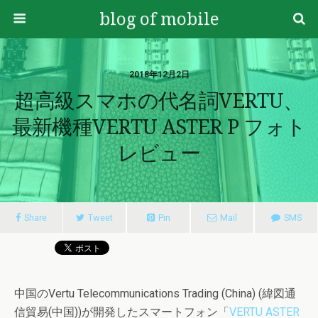
blog of mobile
2018年12月2日
超高級スマホの代名詞VERTU、
最新機種VERTU ASTER P フォト
レビュー
Share
Tweet
Pin
Mail
SMS
中国のVertu Telecommunications Trading (China) (緯図通
信貿易(中国))が開発したスマートフォン「
VERTU ASTER