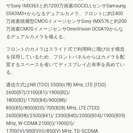
サSony IMX363と約1200万画素ISOCELLセンサSamsung
S5K3M3+からなるデュアルカメラ、フロントに約2400
万画素積層型CMOSイメージセンサSony IMX576と約200
万画素CMOSイメージセンサOmniVision OC0A10からな
るデュアルカメラを備える。
フロントのカメラはスライド式で利用時に飛び出す構造
を採用しているため、フロントパネルからはカメラを配
置するスペースを省いてディスプレイ占有率を高めてい
る。
通信方式はNR (TDD) 3500(n78) MHz, LTE (FDD)
2600(B7)/2100(B1)/1900(B2)/
1800(B3)/1700(B4)/900(B8)/
850(B5)/800(B20)/700(B28) MHz, LTE (TDD)
2600(B38)/2500(B41)/ 2300(B40)/2000(B34)/1900(B39)
MHz, W-CDMA 2100(I)/1900(II)/
1700(IV)/900(VIII)/850(V) MHz, TD-SCDMA