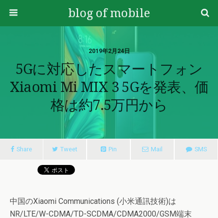
blog of mobile
2019年2月24日
5Gに対応したスマートフォン
Xiaomi Mi MIX 3 5Gを発表、価
格は約7.5万円から
Share
Tweet
Pin
Mail
SMS
中国のXiaomi Communications (小米通訊技術)は
NR/LTE/W-CDMA/TD-SCDMA/CDMA2000/GSM端末