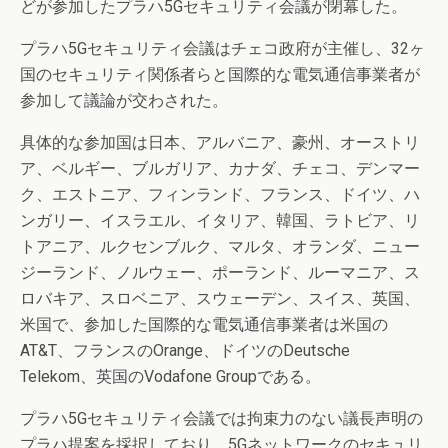
どが参加したプラハ5Gセキュリティ会議が閉幕した。
プラハ5Gセキュリティ会議はチェコ政府が主催し、32ヶ
国のセキュリティ関係者らと国際的な電気通信事業者が
参加して議論が交わされた。
具体的な参加国は日本、アルバニア、豪州、オーストリ
ア、ベルギー、ブルガリア、カナダ、チェコ、デンマー
ク、エストニア、フィンランド、フランス、ドイツ、ハ
ンガリー、イスラエル、イタリア、韓国、ラトビア、リ
トアニア、ルクセンブルク、マルタ、オランダ、ニュー
ジーランド、ノルウェー、ポーランド、ルーマニア、ス
ロバキア、スロベニア、スウェーデン、スイス、英国、
米国で、参加した国際的な電気通信事業者は米国の
AT&T、フランスのOrange、ドイツのDeutsche
Telekom、英国のVodafone Groupである。
プラハ5Gセキュリティ会議では拘束力のない議長声明の
プラハ提案を採択しており、5Gネットワークのセキュリ