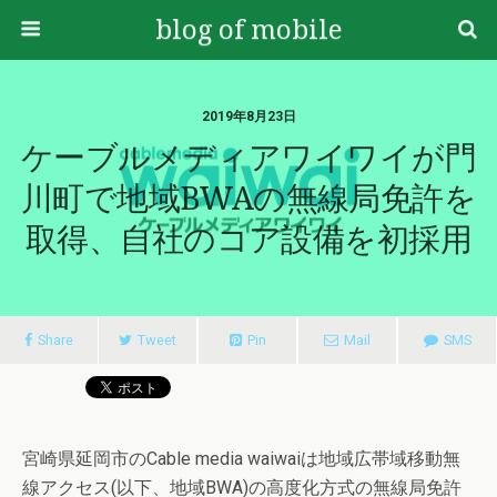
blog of mobile
2019年8月23日
ケーブルメディアワイワイが門
川町で地域BWAの無線局免許を
取得、自社のコア設備を初採用
Share
Tweet
Pin
Mail
SMS
宮崎県延岡市のCable media waiwaiは地域広帯域移動無
線アクセス(以下、地域BWA)の高度化方式の無線局免許