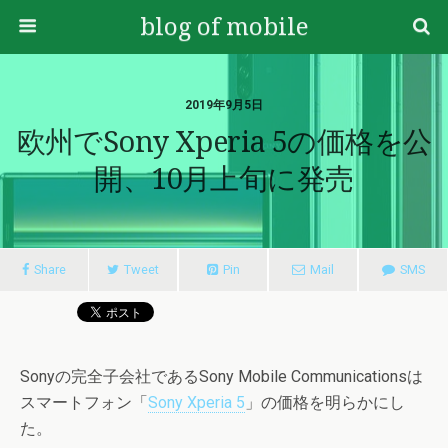
blog of mobile
2019年9月5日
欧州でSony Xperia 5の価格を公
開、10月上旬に発売
Share
Tweet
Pin
Mail
SMS
Sonyの完全子会社であるSony Mobile Communicationsは
スマートフォン「
Sony Xperia 5
」の価格を明らかにし
た。