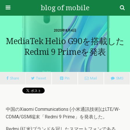
blog of mobile
2020年8月4日
MediaTek Helio G90を搭載した
Redmi 9 Primeを発表
Share
Tweet
Pin
Mail
SMS
中国のXiaomi Communications (小米通訊技術)はLTE/W-
CDMA/GSM端末「Redmi 9 Prime」を発表した。
Redmi (紅米)ブランドを冠したスマートフォンである。