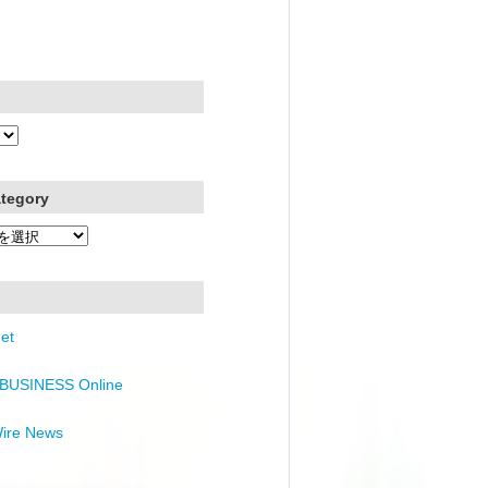
ategory
et
BUSINESS Online
Wire News