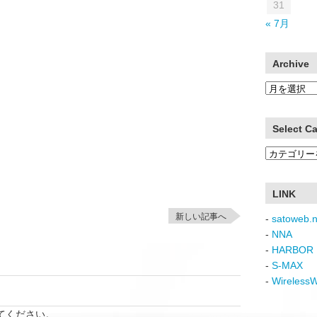
31
« 7月
Archive
Archive
Select C
Select
Category
LINK
新しい記事へ
-
satoweb.n
-
NNA
-
HARBOR 
-
S-MAX
-
Wireless
てください。