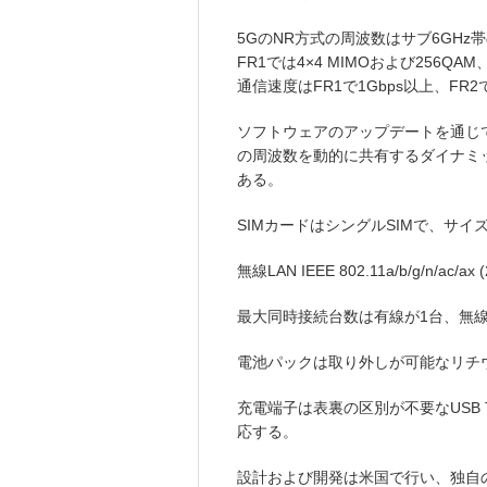
5GのNR方式の周波数はサブ6GHz帯
FR1では4×4 MIMOおよび256QA
通信速度はFR1で1Gbps以上、FR2
ソフトウェアのアップデートを通じてN
の周波数を動的に共有するダイナミッ
ある。
SIMカードはシングルSIMで、サイズはN
無線LAN IEEE 802.11a/b/g/n/ac
最大同時接続台数は有線が1台、無線
電池パックは取り外しが可能なリチウ
充電端子は表裏の区別が不要なUSB 
応する。
設計および開発は米国で行い、独自