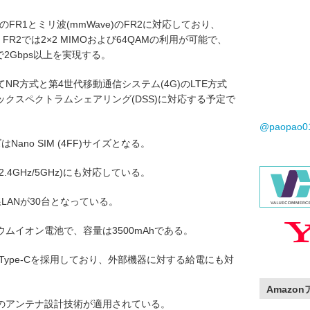
のFR1とミリ波(mmWave)のFR2に対応しており、
M、FR2では2×2 MIMOおよび64QAMの利用が可能で、
で2Gbps以上を実現する。
R方式と第4世代移動通信システム(4G)のLTE方式
クスペクトラムシェアリング(DSS)に対応する予定で
@paopao
ano SIM (4FF)サイズとなる。
/ax (2.4GHz/5GHz)にも対応している。
LANが30台となっている。
ムイオン電池で、容量は3500mAhである。
Type-Cを採用しており、外部機器に対する給電にも対
Amazo
のアンテナ設計技術が適用されている。