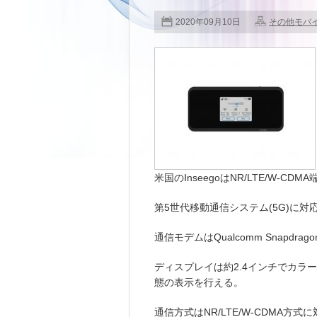
2020年09月10日
その他モバ
米国のInseegoはNR/LTE/W-CDMA
第5世代移動通信システム(5G)に対
通信モデムはQualcomm Snapdrago
ディスプレイは約2.4インチでカラ
態の表示を行える。
通信方式はNR/LTE/W-CDMA方式