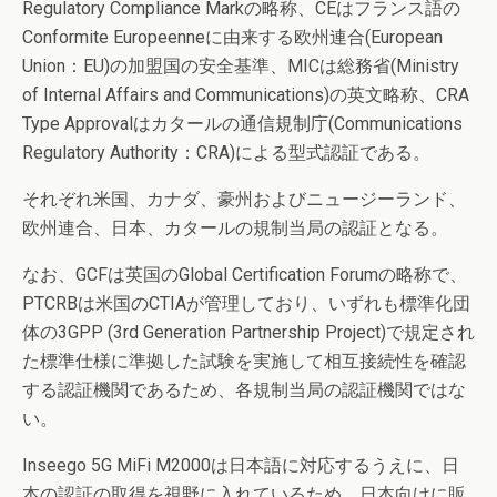
Regulatory Compliance Markの略称、CEはフランス語の
Conformite Europeenneに由来する欧州連合(European
Union：EU)の加盟国の安全基準、MICは総務省(Ministry
of Internal Affairs and Communications)の英文略称、CRA
Type Approvalはカタールの通信規制庁(Communications
Regulatory Authority：CRA)による型式認証である。
それぞれ米国、カナダ、豪州およびニュージーランド、
欧州連合、日本、カタールの規制当局の認証となる。
なお、GCFは英国のGlobal Certification Forumの略称で、
PTCRBは米国のCTIAが管理しており、いずれも標準化団
体の3GPP (3rd Generation Partnership Project)で規定され
た標準仕様に準拠した試験を実施して相互接続性を確認
する認証機関であるため、各規制当局の認証機関ではな
い。
Inseego 5G MiFi M2000は日本語に対応するうえに、日
本の認証の取得を視野に入れているため、日本向けに販