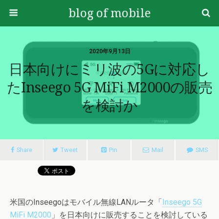
blog of mobile
2020年9月13日
日本向けにミリ波の5Gに対応し
たInseego 5G MiFi M2000の販売
を検討か
Share
Tweet
Pin
Mail
SMS
米国のInseegoはモバイル無線LANルータ「
Inseego 5G
MiFi M2000
」を日本向けに販売することを検討している