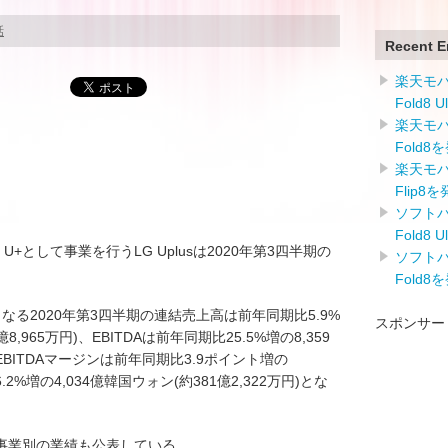
話
Recent E
楽天モバイ
Fold8 
楽天モバイ
Fold8
楽天モバイ
Flip8
ソフトバン
Fold8 
U+として事業を行うLG Uplusは2020年第3四半期の
ソフトバン
Fold8
となる2020年第3四半期の連結売上高は前年同期比5.9%
スポンサー
8,965万円)、EBITDAは前年同期比25.5%増の8,359
、EBITDAマージンは前年同期比3.9ポイント増の
2%増の4,034億韓国ウォン(約381億2,322万円)とな
事業別の業績も公表している。