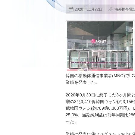
2020年11月22日
海外携帯電
韓国の移動体通信事業者(MNO)でLG 
業績を発表した。
2020年9月30日に終了した3ヶ月間
増の3兆3,410億韓国ウォン(約3,156億
億韓国ウォン(約789億8,383万円)
25.0%、当期純利益は前年同期比286.
った。
業績の発表に伴いセグメントおよび