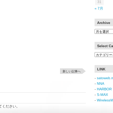
31
« 7月
Archive
Archive
Select C
Select
Category
LINK
新しい記事へ
-
satoweb.n
-
NNA
-
HARBOR 
-
S-MAX
-
Wireless
てください。