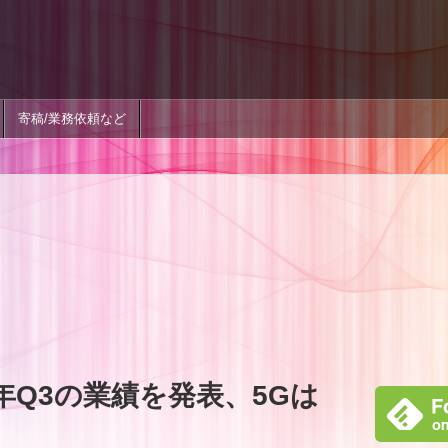
寄稿/業務依頼など
020年Q3の業績を発表、5Gは