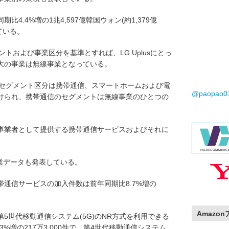
4.4%増の1兆4,597億韓国ウォン(約1,379億
めている。
メントおよび事業区分を基準とすれば、LG Uplusにとっ
大の事業は無線事業となっている。
おけるセグメント区分は携帯通信、スマートホームおよび電
@paopao
けられ、携帯通信のセグメントは無線事業のひとつの
事業者として提供する携帯通信サービスおよびそれに
事業データも発表している。
通信サービスの加入件数は前年同期比8.7%増の
Amazo
5世代移動通信システム(5G)のNR方式を利用できる
3%増の217万3,000件で、第4世代移動通信システム