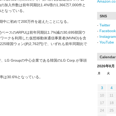
Amazon.co.
約の加入件数は前年同期比1.4%増の1,366万7,000件と
0%となっている。
SNS
半期中に初めて200万件を超えたことになる。
-
Twitter
-
Facebook
)ベースのARPUは前年同期比1.7%減の30,695韓国ウ
-
Instagram
のネットワークを利用した仮想移動体通信事業者(MVNO)を含
-
YouTube
,225韓国ウォン(約2,762円)で、いずれも前年同期比で
Calendar
業で、LG Groupの中心企業である韓国のLG Corp.が筆頭
2026年8月
月
火
分比率は30.6%となっている。
3
4
10
11
17
18
24
25