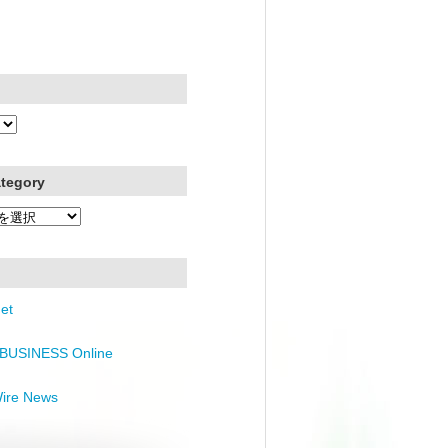
ategory
et
BUSINESS Online
Wire News