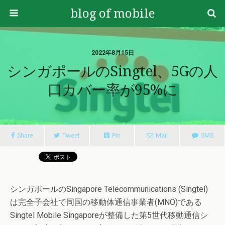
blog of mobile
2022年8月15日
シンガポールのSingtel、5Gの人
口カバー率が95%に
Share
Tweet
Pin
Mail
SMS
シンガポールのSingapore Telecommunications (Singtel)
は完全子会社で同国の移動体通信事業者(MNO)である
Singtel Mobile Singaporeが整備した第5世代移動通信シ