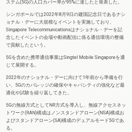
ステム(5G)の人口カバー率が95%に達したと発表した。
シンガポールでは2022年8月9日の建国記念日であるナシ
ョナル・デーに大規模なイベントを実施しており、
Singapore Telecommunicationsはナショナル・デーを記
念したイベントの会場や動画配信に係る通信環境の整備
で貢献したという。
5Gを含めた携帯通信事業はSingtel Mobile Singaporeを通
じて展開する。
2022年のナショナル・デーに向けて1年前から準備を行
い、5Gのカバレッジの確保やキャパシティの強化など最
適化や試験を繰り返してきた。
5Gの無線方式としてNR方式を導入し、無線アクセスネッ
トワーク(RAN)構成はノンスタンドアローン(NSA)構成お
よびスタンドアローン(SA)構成のデュアルモード5Gであ
る。