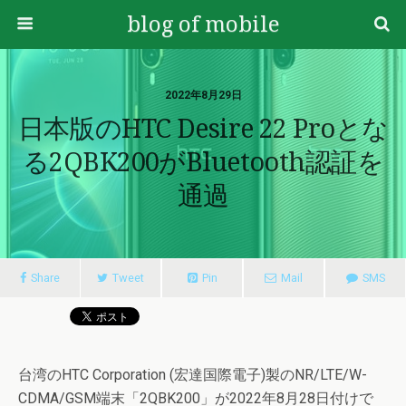
blog of mobile
2022年8月29日
日本版のHTC Desire 22 Proとな
る2QBK200がBluetooth認証を
通過
Share
Tweet
Pin
Mail
SMS
台湾のHTC Corporation (宏達国際電子)製のNR/LTE/W-
CDMA/GSM端末「2QBK200」が2022年8月28日付けで