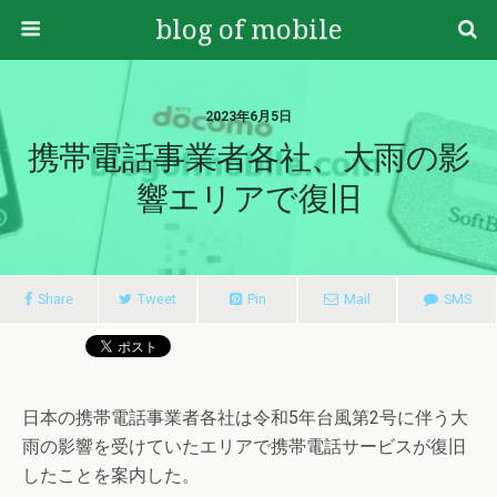
blog of mobile
2023年6月5日
携帯電話事業者各社、大雨の影
響エリアで復旧
Share
Tweet
Pin
Mail
SMS
日本の携帯電話事業者各社は令和5年台風第2号に伴う大
雨の影響を受けていたエリアで携帯電話サービスが復旧
したことを案内した。